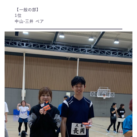
【一般の部】
1位
中山-三井 ペア