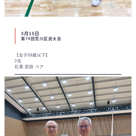
3月15日
第74回荒川区民大会
【女子59歳以下】
2位
石黒-武田 ペア