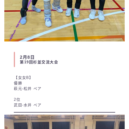
2月8日
第19回杉並交流大会
【女女B】
優勝
萩元-松井 ペア
2位
武田-水井 ペア